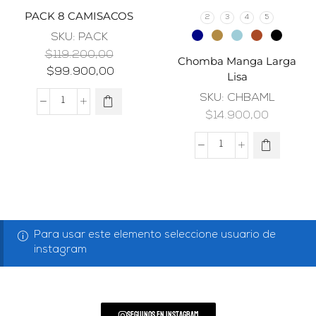
PACK 8 CAMISACOS
2
3
4
5
SKU:
PACK
$
119.200,00
Chomba Manga Larga
$
99.900,00
Lisa
SKU:
CHBAML
$
14.900,00
Para usar este elemento seleccione usuario de
instagram
Seguinos en Instagram