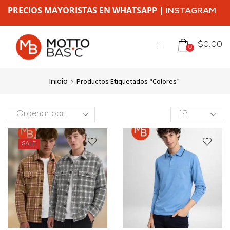
PRECIOS MAYORISTAS EN WHATSAPP |
INSTAGRAM
$
0,00
0
Inicio
Productos Etiquetados “colores”
SALE