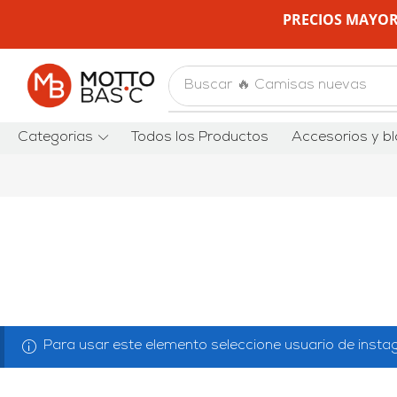
PRECIOS MAYOR
Buscar
🔥 Camisas nuevas
Categorias
Todos los Productos
Accesorios y bl
Para usar este elemento seleccione usuario de inst