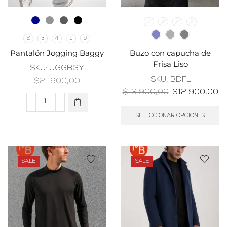
2
3
4
5
2
3
4
5
6
Pantalón Jogging Baggy
Buzo con capucha de
Frisa Liso
SKU:
JGGBGY
SKU:
BDFL
$
21.900,00
$
13.900,00
$
12.900,00
SELECCIONAR OPCIONES
SALE
SALE