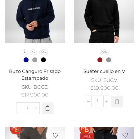
L
XL
XXL
XXL
Buzo Canguro Frisado
Suéter cuello en V
Estampado
SKU:
SUCV
SKU:
BCCE
$
19.900,00
$
17.900,00
SALE