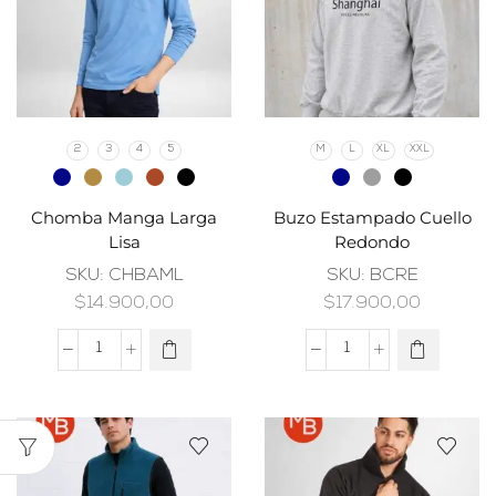
2
3
4
5
M
L
XL
XXL
Chomba Manga Larga
Buzo Estampado Cuello
Lisa
Redondo
SKU:
CHBAML
SKU:
BCRE
$
14.900,00
$
17.900,00