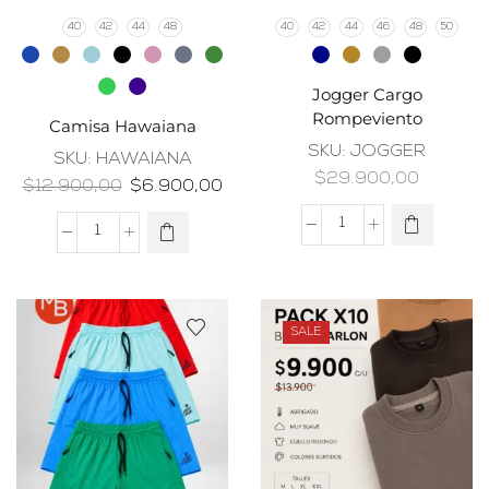
40
42
44
48
40
42
44
46
48
50
Jogger Cargo
Rompeviento
Camisa Hawaiana
SKU:
JOGGER
SKU:
HAWAIANA
$
29.900,00
$
12.900,00
$
6.900,00
SALE