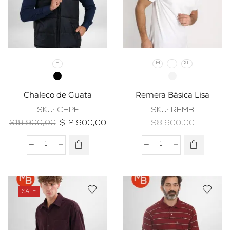
2
M
L
XL
Chaleco de Guata
Remera Básica Lisa
SKU:
CHPF
SKU:
REMB
$
18.900,00
$
12.900,00
$
8.900,00
SALE