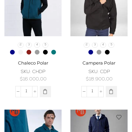
2
3
4
5
2
3
4
5
Chaleco Polar
Campera Polar
SKU:
CHDP
SKU:
CDP
$
16.000,00
$
18.900,00