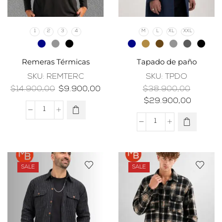
1
2
3
4
M
L
XL
XXL
Remeras Térmicas
Tapado de paño
SKU:
REMTERC
SKU:
TPDO
$
14.900,00
$
9.900,00
$
38.900,00
$
29.900,00
SALE
SALE