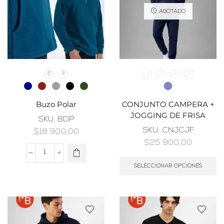
AGOTADO
2
3
2
3
4
5
Buzo Polar
CONJUNTO CAMPERA +
JOGGING DE FRISA
SKU:
BDP
SKU:
CNJCJF
$
18.900,00
$
25.900,00
SELECCIONAR OPCIONES