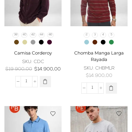
38
40
42
44
46
2
3
4
5
Camisa Corderoy
Chomba Manga Larga
Rayada
SKU:
CDC
SKU:
CHBMLR
$
19.900,00
$
14.900,00
$
14.900,00