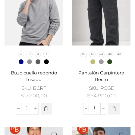
2
3
4
5
40
42
44
46
48
Buzo cuello redondo
Pantalón Carpintero
frisado
Recto
SKU:
BCRF
SKU:
PCGE
$
17.900,00
$
24.900,00