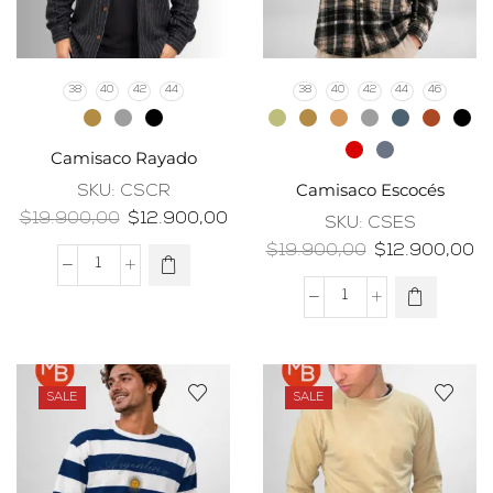
38
40
42
44
38
40
42
44
46
Camisaco Rayado
Camisaco Escocés
SKU:
CSCR
$
19.900,00
$
12.900,00
SKU:
CSES
$
19.900,00
$
12.900,00
SALE
SALE