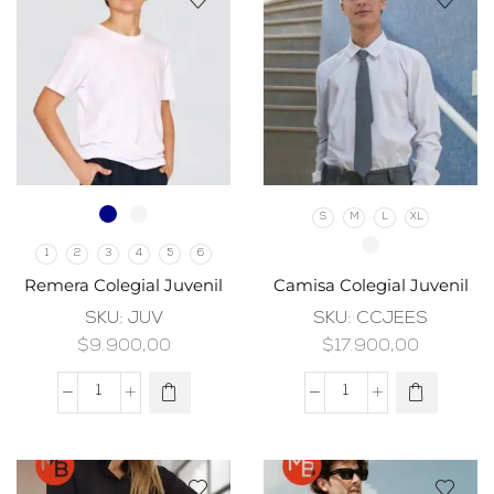
S
M
L
XL
1
2
3
4
5
6
Remera Colegial Juvenil
Camisa Colegial Juvenil
SKU:
JUV
SKU:
CCJEES
$
9.900,00
$
17.900,00