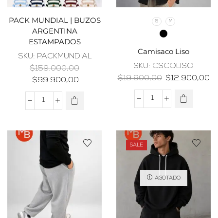
PACK MUNDIAL | BUZOS
S
M
ARGENTINA
ESTAMPADOS
Camisaco Liso
SKU:
PACKMUNDIAL
SKU:
CSCOLISO
$
159.000,00
$
19.900,00
$
12.900,00
$
99.900,00
SALE
AGOTADO