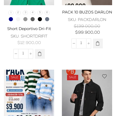
PACK 10 BUZOS DARLON
1
2
3
4
5
6
SKU:
PACKDARLON
$
139.000,00
Short Deportivo Dri-Fit
$
99.900,00
SKU:
SHORTDRIFIT
$
12.900,00
SALE
SALE