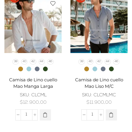
38
40
42
44
46
38
40
42
44
46
Camisa de Lino cuello
Camisa de Lino cuello
Mao Manga Larga
Mao Liso M/C
SKU:
CLCML
SKU:
CLCMLMC
$
12.900,00
$
11.900,00