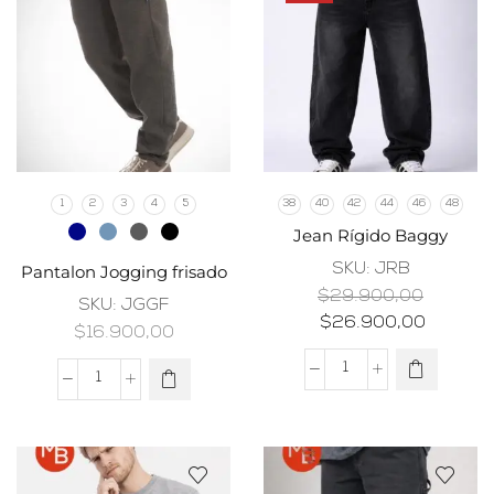
1
2
3
4
5
38
40
42
44
46
48
Jean Rígido Baggy
SKU:
JRB
Pantalon Jogging frisado
$
29.900,00
SKU:
JGGF
$
26.900,00
$
16.900,00