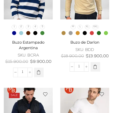
1
2
3
4
5
M
L
XL
XXL
Buzo Estampado
Buzo de Darlon
Argentina
SKU:
BDD
SKU:
BCRA
$
18.900,00
$
13.900,00
$
15.900,00
$
9.900,00
SALE