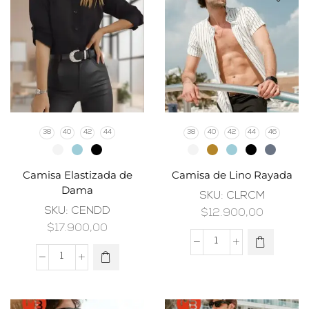
38
40
42
44
38
40
42
44
46
Camisa Elastizada de
Camisa de Lino Rayada
Dama
SKU:
CLRCM
SKU:
CENDD
$
12.900,00
$
17.900,00