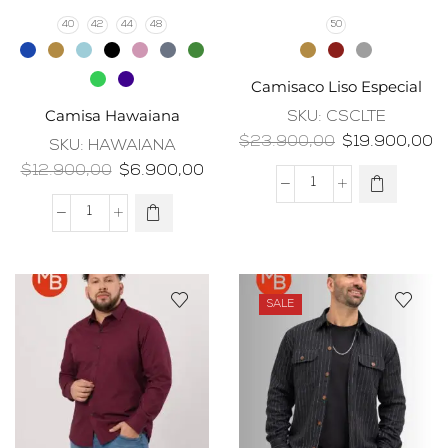
40
42
44
48
50
Camisaco Liso Especial
Camisa Hawaiana
SKU:
CSCLTE
$
23.900,00
$
19.900,00
SKU:
HAWAIANA
$
12.900,00
$
6.900,00
SALE