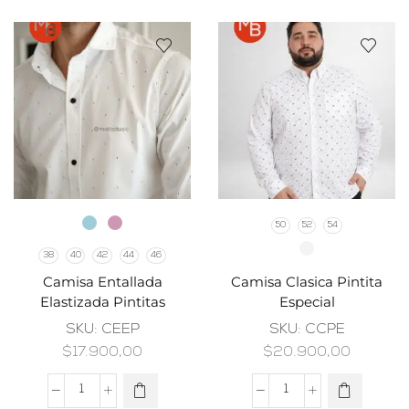
50
52
54
38
40
42
44
46
Camisa Entallada
Camisa Clasica Pintita
Elastizada Pintitas
Especial
SKU:
CEEP
SKU:
CCPE
$
17.900,00
$
20.900,00