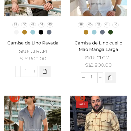
38
40
42
44
46
38
40
42
44
46
Camisa de Lino Rayada
Camisa de Lino cuello
Mao Manga Larga
SKU:
CLRCM
SKU:
CLCML
$
12.900,00
$
12.900,00
SALE