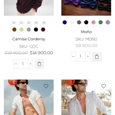
38
40
42
44
46
Moño
Camisa Corderoy
SKU:
M0Ñ0
$
8.900,00
SKU:
CDC
$
19.900,00
$
14.900,00