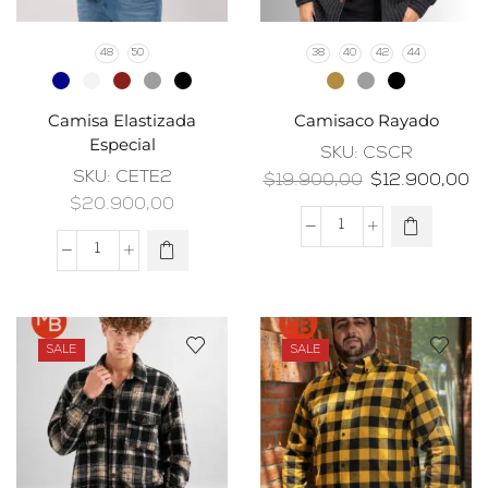
48
50
38
40
42
44
Camisa Elastizada
Camisaco Rayado
Especial
SKU:
CSCR
SKU:
CETE2
$
19.900,00
$
12.900,00
$
20.900,00
SALE
SALE