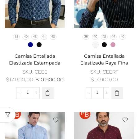
38
40
42
44
46
38
40
42
44
46
Camisa Entallada
Camisa Entallada
Elastizada Estampada
Elastizada Raya Fina
SKU:
CEEE
SKU:
CEERF
$
17.900,00
$
10.900,00
$
17.900,00