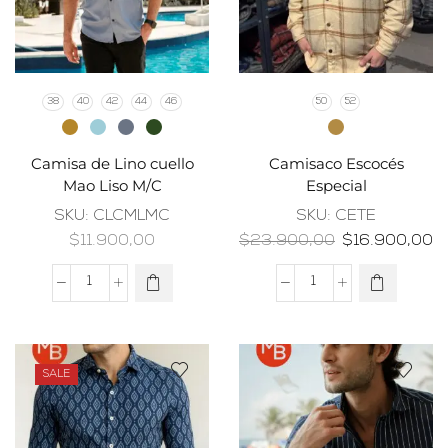
38
40
42
44
46
50
52
Camisa de Lino cuello
Camisaco Escocés
Mao Liso M/C
Especial
SKU:
CLCMLMC
SKU:
CETE
$
11.900,00
$
23.900,00
$
16.900,00
SALE