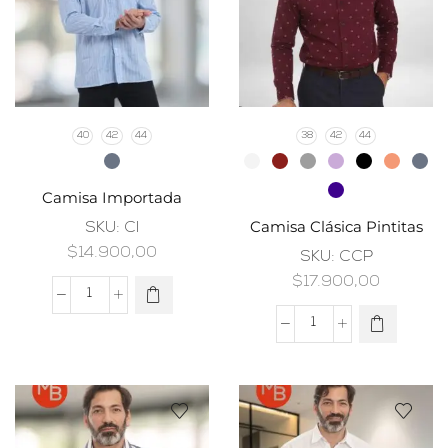
40
42
44
38
42
44
Camisa Importada
Camisa Clásica Pintitas
SKU:
CI
$
14.900,00
SKU:
CCP
$
17.900,00