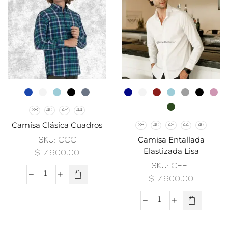
38
40
42
44
Camisa Clásica Cuadros
38
40
42
44
46
Camisa Entallada
SKU:
CCC
Elastizada Lisa
$
17.900,00
SKU:
CEEL
$
17.900,00