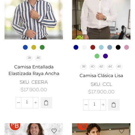
38
46
Camisa Entallada
38
40
42
44
46
Elastizada Raya Ancha
Camisa Clásica Lisa
SKU:
CEERA
SKU:
CCL
$
17.900,00
$
17.900,00