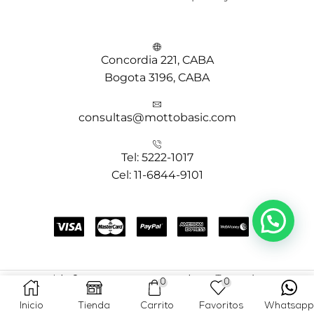
Concordia 221, CABA
Bogota 3196, CABA
consultas@mottobasic.com
Tel: 5222-1017
Cel: 11-6844-9101
¿Necesitás ayuda?
Copyright © 2025 MOTTO BASIC- Creado por
Teems Agency
0
0
Inicio
Tienda
Carrito
Favoritos
Whatsapp