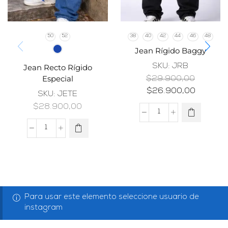
50
52
38
40
42
44
46
48
Jean Rígido Baggy
SKU:
JRB
Jean Recto Rígido
Especial
$
29.900,00
$
26.900,00
SKU:
JETE
$
28.900,00
Para usar este elemento seleccione usuario de
instagram