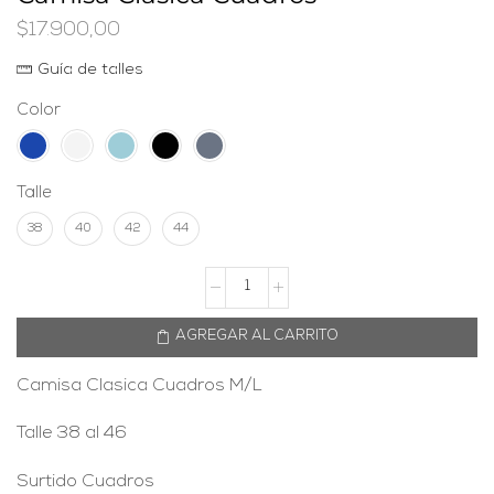
$
17.900,00
Guía de talles
Color
Talle
38
40
42
44
AGREGAR AL CARRITO
Camisa Clasica Cuadros M/L
Talle 38 al 46
Surtido Cuadros