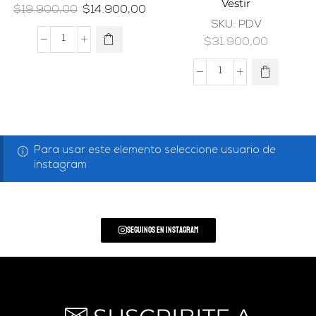
Vestir
$
19.900,00
$
14.900,00
SKU:
PDV
$
31.900,00
Para usar este elemento seleccione usuario de
instagram
Seguinos en Instagram