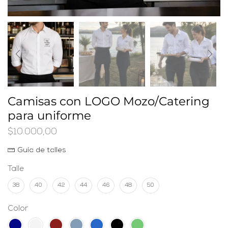
Camisas con LOGO Mozo/Catering
para uniforme
$
10.000,00
Guía de talles
Talle
38
40
42
44
46
48
50
Color