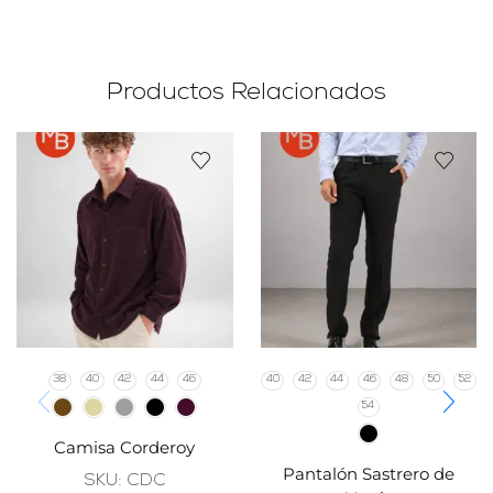
Productos Relacionados
38
40
42
44
46
40
42
44
46
48
50
52
54
Camisa Corderoy
Pantalón Sastrero de
SKU:
CDC