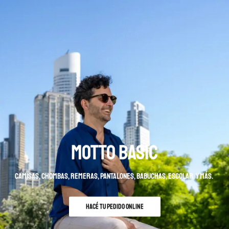
MOTTO BASIC
camisas, chombas, remeras, pantalones, babuchas, escolar, y más.
HACÉ TU PEDIDO ONLINE