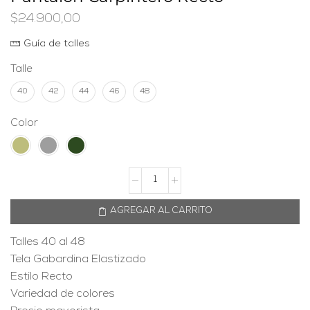
$
24.900,00
Guía de talles
Talle
40
42
44
46
48
Color
AGREGAR AL CARRITO
Talles 40 al 48
Tela Gabardina Elastizado
Estilo Recto
Variedad de colores