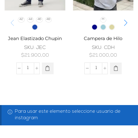
42
44
46
48
M
Jean Elastizado Chupin
Campera de Hilo
SKU:
JEC
SKU:
CDH
$
21.900,00
$
21.000,00
Para usar este elemento seleccione usuario de
instagram