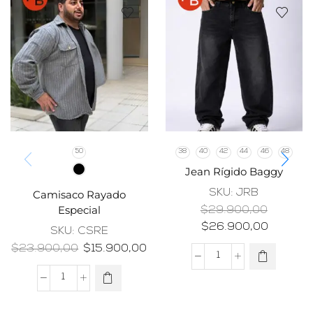
50
38
40
42
44
46
48
Jean Rígido Baggy
SKU:
JRB
Camisaco Rayado
Especial
$
29.900,00
$
26.900,00
SKU:
CSRE
$
23.900,00
$
15.900,00