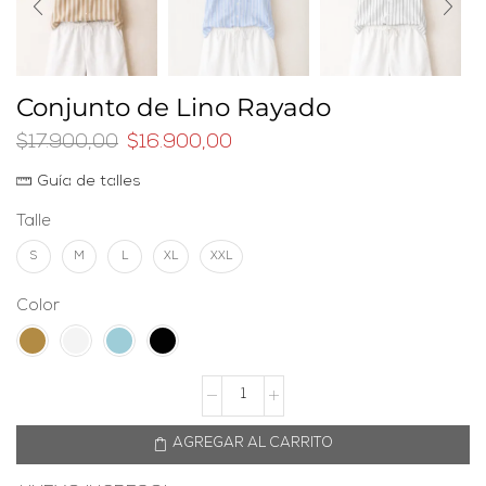
Conjunto de Lino Rayado
$
17.900,00
$
16.900,00
Guía de talles
Talle
S
M
L
XL
XXL
Color
AGREGAR AL CARRITO