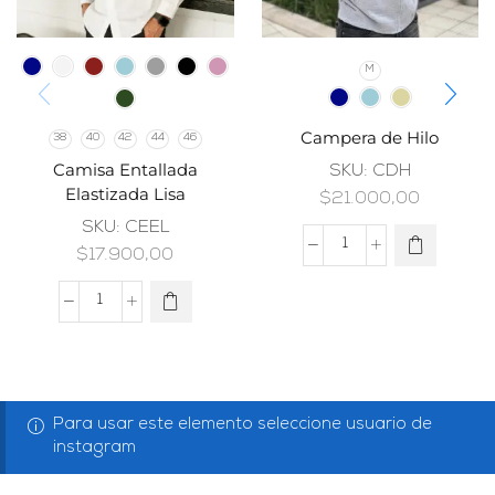
M
Campera de Hilo
38
40
42
44
46
Camisa Entallada
SKU:
CDH
Elastizada Lisa
$
21.000,00
SKU:
CEEL
$
17.900,00
Para usar este elemento seleccione usuario de
instagram