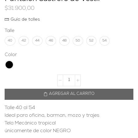
$
31.900,00
Guía de talles
Talle
40
42
44
46
48
50
52
54
Color
AGREGAR AL CARRITO
Talle 40 al 54
Ideal para oficina, barman, mozo y trajes
Tela Mecánico tropical
únicamente de color NEGRO