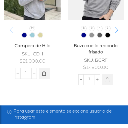
M
2
3
4
5
Campera de Hilo
Buzo cuello redondo
frisado
SKU:
CDH
SKU:
BCRF
$
21.000,00
$
17.900,00
Para usar este elemento seleccione usuario de
instagram