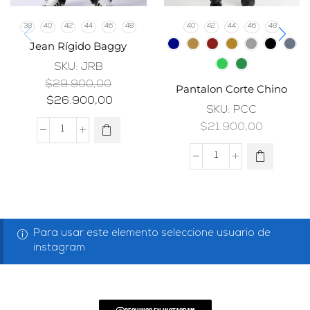
38
40
42
44
46
48
40
42
44
46
48
Jean Rígido Baggy
SKU:
JRB
$
29.900,00
Pantalon Corte Chino
$
26.900,00
SKU:
PCC
$
21.900,00
Para usar este elemento seleccione usuario de
instagram