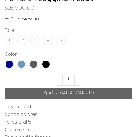
$
16.900,00
Guía de talles
Talle
1
2
3
4
5
Color
AGREGAR AL CARRITO
Joven – Adulto
Varios colores
Talles 2 al 5
Corte recto