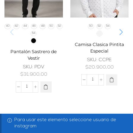
40
42
44
46
48
50
52
50
52
54
54
Camisa Clasica Pintita
Especial
Pantalón Sastrero de
Vestir
SKU:
CCPE
SKU:
PDV
$
20.900,00
$
31.900,00
Para usar este elemento seleccione usuario de
instagram