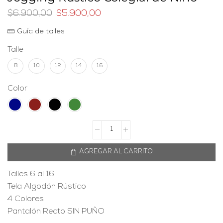
$
6.900,00
$
5.900,00
Guía de talles
Talle
8
10
12
14
16
Color
AGREGAR AL CARRITO
Talles 6 al 16
Tela Algodón Rústico
4 Colores
Pantalón Recto SIN PUÑO