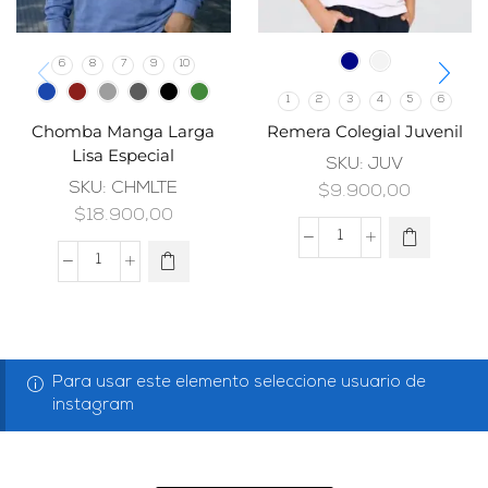
6
8
7
9
10
1
2
3
4
5
6
Chomba Manga Larga
Remera Colegial Juvenil
Lisa Especial
SKU:
JUV
SKU:
CHMLTE
$
9.900,00
$
18.900,00
Para usar este elemento seleccione usuario de
instagram