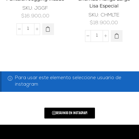
Lisa Especial
SKU:
JGGF
SKU:
CHMLTE
$
16.900,00
$
18.900,00
Para usar este elemento seleccione usuario de
instagram
Seguinos en Instagram