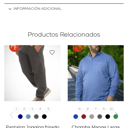
INFORMACIÓN ADICIONAL
Productos Relacionados
1
2
3
4
5
6
8
7
9
10
Pantalon Jogging frisado
Chomba Manga Larga