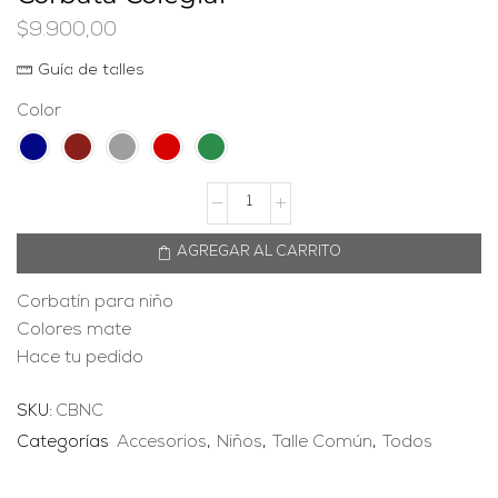
$
9.900,00
Guía de talles
Color
AGREGAR AL CARRITO
Corbatín para niño
Colores mate
Hace tu pedido
SKU:
CBNC
Categorías
Accesorios
,
Niños
,
Talle Común
,
Todos