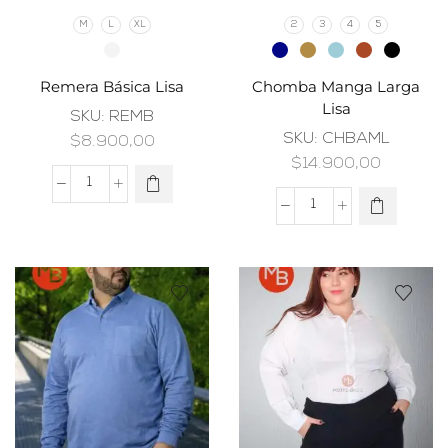
M
L
XL
2
3
4
5
Remera Básica Lisa
Chomba Manga Larga
Lisa
SKU:
REMB
SKU:
CHBAML
$
8.900,00
$
14.900,00