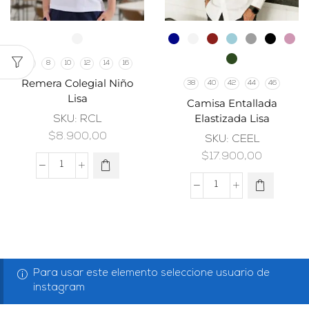
6
8
10
12
14
16
Remera Colegial Niño
38
40
42
44
46
Lisa
Camisa Entallada
Elastizada Lisa
SKU:
RCL
$
8.900,00
SKU:
CEEL
$
17.900,00
Para usar este elemento seleccione usuario de
instagram