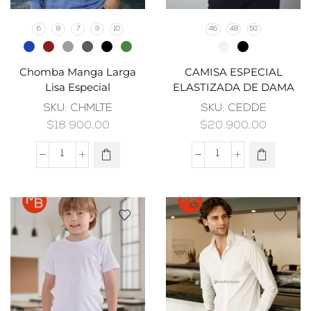
6
8
7
9
10
46
48
50
Chomba Manga Larga
CAMISA ESPECIAL
Lisa Especial
ELASTIZADA DE DAMA
SKU:
CHMLTE
SKU:
CEDDE
$
18.900,00
$
20.900,00