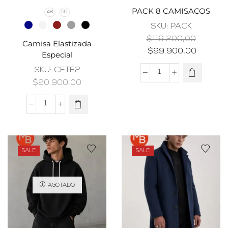
PACK 8 CAMISACOS
48
50
SKU:
PACK
$
119.200,00
Camisa Elastizada
$
99.900,00
Especial
SKU:
CETE2
$
20.900,00
SALE
SALE
AGOTADO