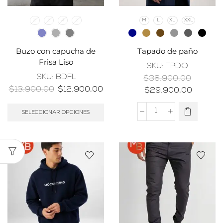
2
3
4
5
M
L
XL
XXL
Buzo con capucha de
Tapado de paño
Frisa Liso
SKU:
TPDO
SKU:
BDFL
$
38.900,00
$
13.900,00
$
12.900,00
$
29.900,00
SELECCIONAR OPCIONES