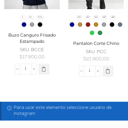
L
XL
XXL
40
42
44
46
48
Buzo Canguro Frisado
Estampado
Pantalon Corte Chino
SKU:
BCCE
SKU:
PCC
$
17.900,00
$
21.900,00
Para usar este elemento seleccione usuario de
instagram