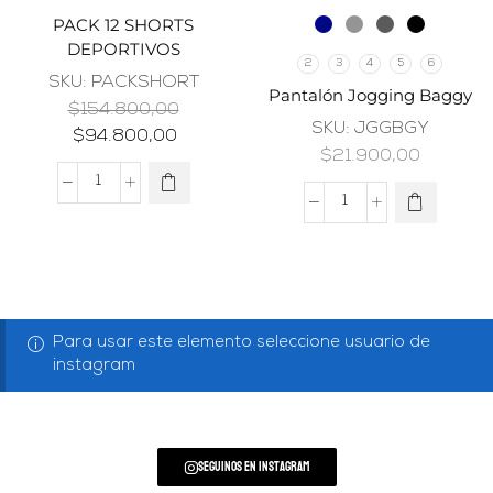
PACK 12 SHORTS
DEPORTIVOS
2
3
4
5
6
SKU:
PACKSHORT
Pantalón Jogging Baggy
$
154.800,00
SKU:
JGGBGY
$
94.800,00
$
21.900,00
Para usar este elemento seleccione usuario de
instagram
Seguinos en Instagram