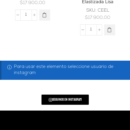
Elastizada Lisa
$
17.900,00
SKU:
CEEL
$
17.900,00
Para usar este elemento seleccione usuario de
instagram
Seguinos en Instagram