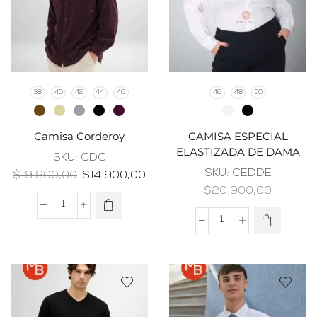
38
40
42
44
46
46
48
50
Camisa Corderoy
CAMISA ESPECIAL
ELASTIZADA DE DAMA
SKU:
CDC
SKU:
CEDDE
$
19.900,00
$
14.900,00
$
20.900,00