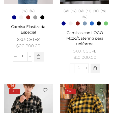
48
50
38
40
42
44
46
48
50
Camisa Elastizada
Especial
Camisas con LOGO
Mozo/Catering para
SKU:
CETE2
uniforme
$
20.900,00
SKU:
CSCPE
$
10.000,00
SALE
SALE