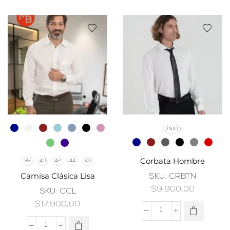
UNICO
Corbata Hombre
38
40
42
44
46
Camisa Clásica Lisa
SKU:
CRBTN
$
9.900,00
SKU:
CCL
$
17.900,00