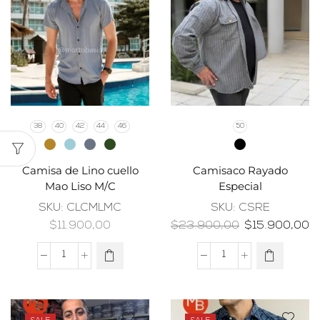
38
40
42
44
46
50
Camisa de Lino cuello
Camisaco Rayado
Mao Liso M/C
Especial
SKU:
CLCMLMC
SKU:
CSRE
$
11.900,00
$
23.900,00
$
15.900,00