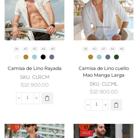
38
40
42
44
46
38
40
42
44
46
Camisa de Lino Rayada
Camisa de Lino cuello
Mao Manga Larga
SKU:
CLRCM
SKU:
CLCML
$
12.900,00
$
12.900,00
SALE