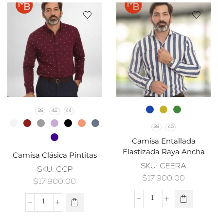
38
42
44
38
46
Camisa Entallada
Elastizada Raya Ancha
Camisa Clásica Pintitas
SKU:
CEERA
SKU:
CCP
$
17.900,00
$
17.900,00