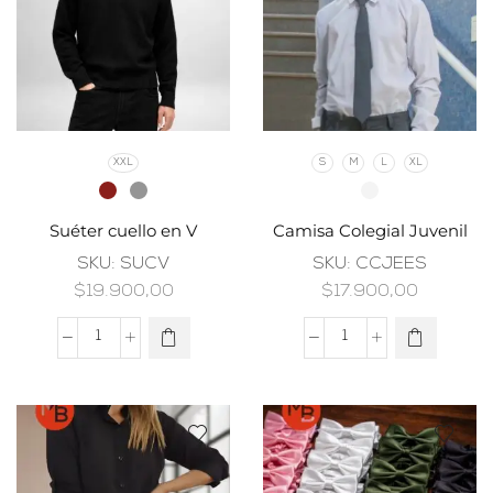
XXL
S
M
L
XL
Suéter cuello en V
Camisa Colegial Juvenil
SKU:
SUCV
SKU:
CCJEES
$
19.900,00
$
17.900,00