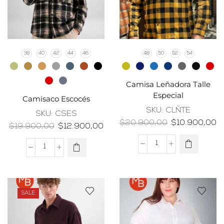
38
40
42
44
46
48
50
52
54
Camisa Leñadora Talle
Especial
Camisaco Escocés
SKU:
CLÑTE
SKU:
CSES
$
20.900,00
$
10.900,00
$
19.900,00
$
12.900,00
SALE