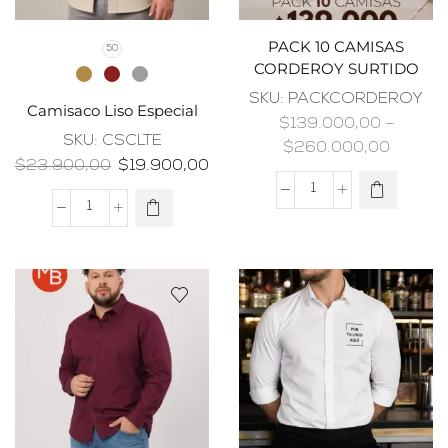
PACK 10 CAMISAS
50
CORDEROY SURTIDO
SKU:
PACKCORDEROY
Camisaco Liso Especial
$
139.000,00
–
SKU:
CSCLTE
$
260.000,00
$
23.900,00
$
19.900,00