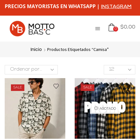
PRECIOS MAYORISTAS EN WHATSAPP |
INSTAGRAM
$
0,00
0
Inicio
Productos Etiquetados “camisa”
SALE
SALE
AGOTADO