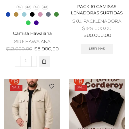
PACK 10 CAMISAS
40
42
44
48
LEÑADORAS SURTIDAS
SKU:
PACKLEÑADORA
$
129.000,00
Camisa Hawaiana
$
80.000,00
SKU:
HAWAIANA
$
12.900,00
$
6.900,00
LEER MÁS
SALE
SALE