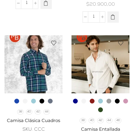
$
20.900,00
38
40
42
44
Camisa Clásica Cuadros
38
40
42
44
46
Camisa Entallada
SKU:
CCC