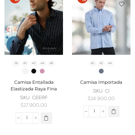
38
40
42
44
46
40
42
44
Camisa Entallada
Camisa Importada
Elastizada Raya Fina
SKU:
CI
SKU:
CEERF
$
14.900,00
$
17.900,00