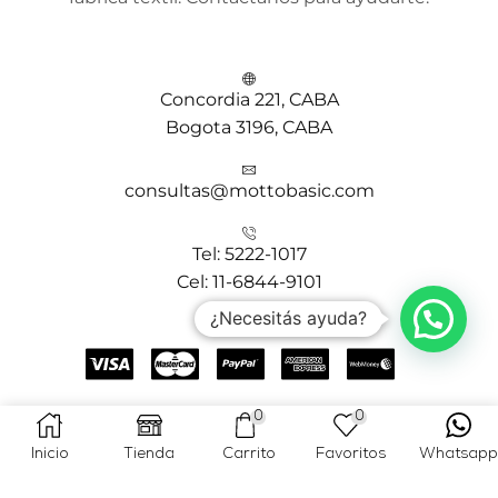
Concordia 221, CABA
Bogota 3196, CABA
consultas@mottobasic.com
Tel: 5222-1017
Cel: 11-6844-9101
¿Necesitás ayuda?
0
0
Copyright © 2025 MOTTO BASIC- Creado por
Teems Agency
Inicio
Tienda
Carrito
Favoritos
Whatsapp