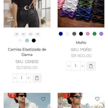
38
40
42
44
Moño
Camisa Elastizada de
SKU:
M0Ñ0
Dama
$
8.900,00
SKU:
CENDD
$
17.900,00