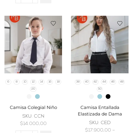
6
8
10
12
14
16
18
38
40
42
44
46
48
20
50
Camisa Colegial Niño
Camisa Entallada
Elastizada de Dama
SKU:
CCN
SKU:
CED
$
14.000,00
$
17.900,00
–