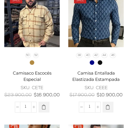
SALE
SALE
50
52
38
40
42
44
46
Camisaco Escocés
Camisa Entallada
Especial
Elastizada Estampada
SKU:
CETE
SKU:
CEEE
$
23.900,00
$
16.900,00
$
17.900,00
$
10.900,00