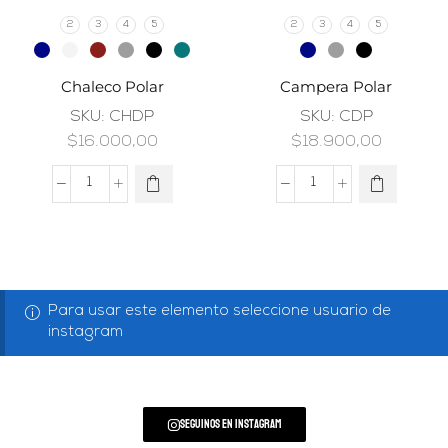
2
3
4
5
2
3
4
5
Chaleco Polar
Campera Polar
SKU:
CHDP
SKU:
CDP
$
16.000,00
$
18.900,00
Para usar este elemento seleccione usuario de
instagram
Seguinos en Instagram