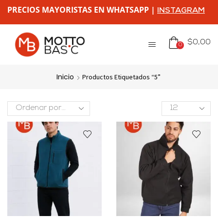
PRECIOS MAYORISTAS EN WHATSAPP |
INSTAGRAM
$
0,00
0
Inicio
Productos Etiquetados “5”