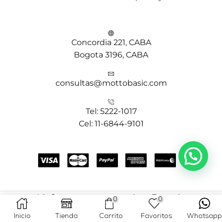
Concordia 221, CABA
Bogota 3196, CABA
consultas@mottobasic.com
Tel: 5222-1017
Cel: 11-6844-9101
Copyright © 2025 MOTTO BASIC- Creado por
Teems Agency
0
0
Inicio
Tienda
Carrito
Favoritos
Whatsapp