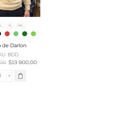
L
XL
XXL
 de Darlon
KU:
BDD
,00
$
13.900,00