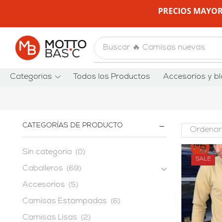
PRECIOS MAYOR
Buscar
🔥 Camisas nuevas
Categorias
Todos los Productos
Accesorios y bl
CATEGORÍAS DE PRODUCTO
Sin categoria
(0)
SALE
Caballeros
(69)
Accesorios
(5)
Camisas Estampadas
(6)
Camisas Lisas
(2)