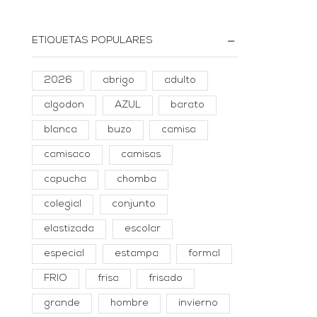
ETIQUETAS POPULARES
2026
abrigo
adulto
algodon
AZUL
barato
blanca
buzo
camisa
camisaco
camisas
capucha
chomba
colegial
conjunto
elastizada
escolar
especial
estampa
formal
FRIO
frisa
frisado
grande
hombre
invierno