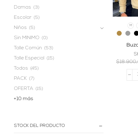
Damas
(3)
Escolar
(5)
M
Niños
(5)
Sin MINIMO
(0)
Buzo
Talle Común
(53)
S
Talle Especial
(15)
$
18.900
Todos
(45)
PACK
(7)
OFERTA
(15)
+10 más
STOCK DEL PRODUCTO