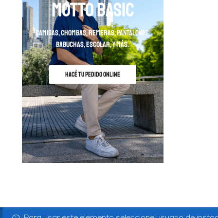
MOTTO BASIC
camisas, chombas, remeras, pantalones,
babuchas, escolar, y más.
HACÉ TU PEDIDO ONLINE