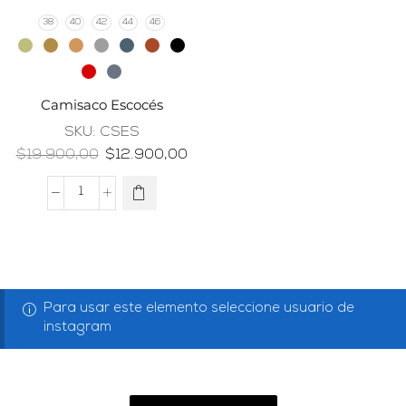
38
40
42
44
46
Camisaco Escocés
SKU:
CSES
$
19.900,00
$
12.900,00
Para usar este elemento seleccione usuario de
instagram