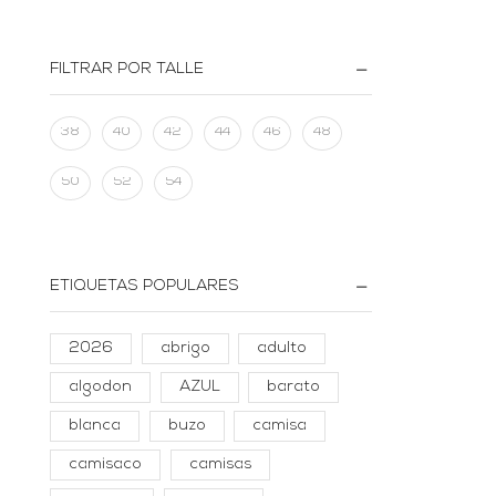
FILTRAR POR TALLE
38
40
42
44
46
48
50
52
54
ETIQUETAS POPULARES
2026
abrigo
adulto
algodon
AZUL
barato
blanca
buzo
camisa
camisaco
camisas