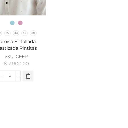
8
40
42
44
46
amisa Entallada
astizada Pintitas
SKU:
CEEP
$
17.900,00