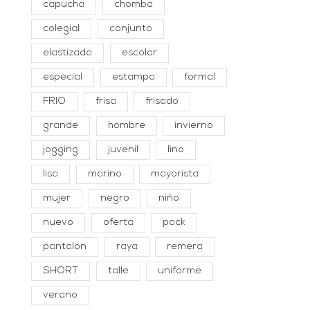
capucha
chomba
colegial
conjunto
elastizada
escolar
especial
estampa
formal
FRIO
frisa
frisado
grande
hombre
invierno
jogging
juvenil
lino
lisa
marino
mayorista
mujer
negro
niño
nuevo
oferta
pack
pantalon
raya
remera
SHORT
talle
uniforme
verano