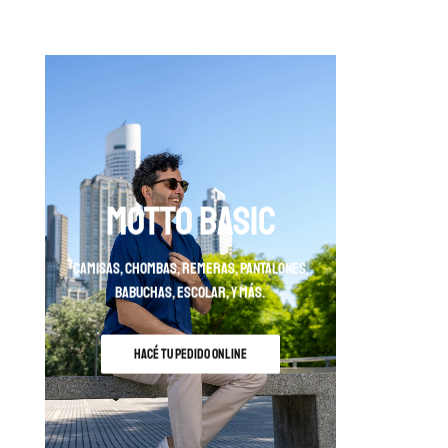
MOTTO BASIC
camisas, chombas, remeras, pantalones,
babuchas, escolar, y más.
HACÉ TU PEDIDO ONLINE