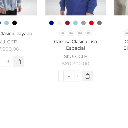
Clásica Rayada
48
50
52
54
3
Camisa Clasica Lisa
C
KU:
CCR
Especial
El
7.900,00
SKU:
CCLE
$
20.900,00