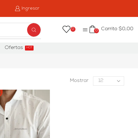
Ingresar
Carrito
$
0,00
0
0
Ofertas
HOT
Mostrar