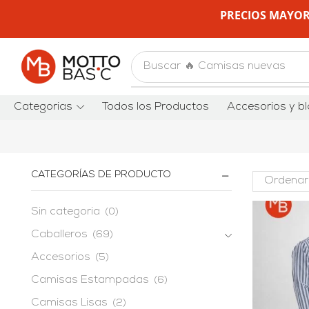
PRECIOS MAYOR
Buscar
🔥 Camisas nuevas
Categorias
Todos los Productos
Accesorios y bl
CATEGORÍAS DE PRODUCTO
Sin categoria
(0)
Caballeros
(69)
Accesorios
(5)
Camisas Estampadas
(6)
Camisas Lisas
(2)