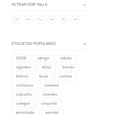
FILTRAR POR TALLE
38
40
42
44
46
48
ETIQUETAS POPULARES
2026
abrigo
adulto
algodon
AZUL
barato
blanca
buzo
camisa
camisaco
camisas
capucha
chomba
colegial
conjunto
elastizada
escolar