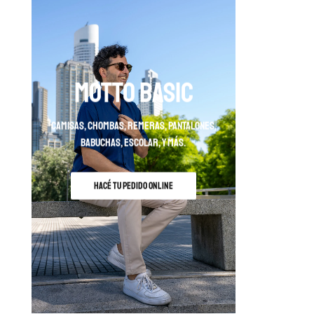
MOTTO BASIC
camisas, chombas, remeras, pantalones,
babuchas, escolar, y más.
HACÉ TU PEDIDO ONLINE