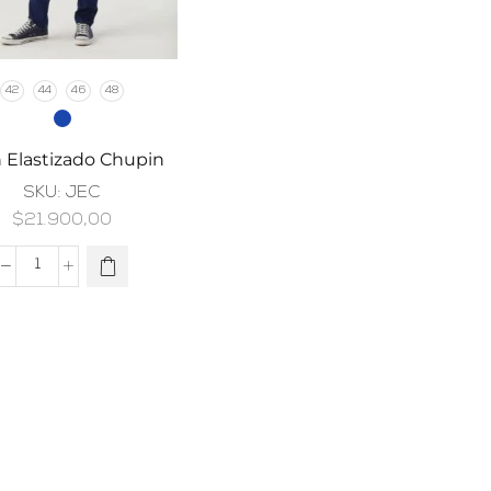
42
44
46
48
 Elastizado Chupin
SKU:
JEC
$
21.900,00