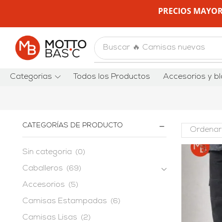
PRECIOS MAYOR
Buscar
🔥 Camisas nuevas
Categorias
Todos los Productos
Accesorios y bl
CATEGORÍAS DE PRODUCTO
Sin categoria
(0)
Caballeros
(69)
Accesorios
(5)
Camisas Estampadas
(6)
Camisas Lisas
(2)