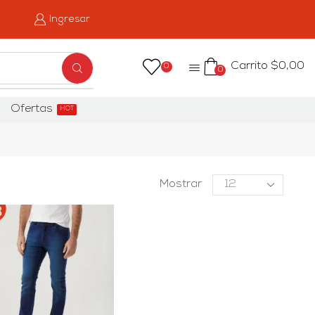
Ingresar
Carrito
$
0,00
0
0
Ofertas
HOT
Mostrar