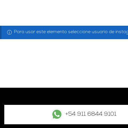
Para usar este elemento seleccione usuario de inst
+54 911 6844 9101