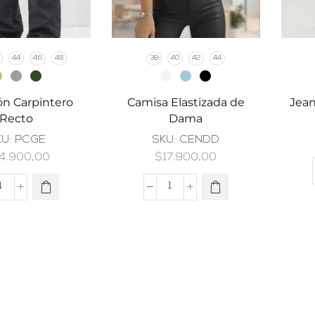
44
46
48
38
40
42
44
ón Carpintero
Camisa Elastizada de
Jean
Recto
Dama
KU:
PCGE
SKU:
CENDD
4.900,00
$
17.900,00