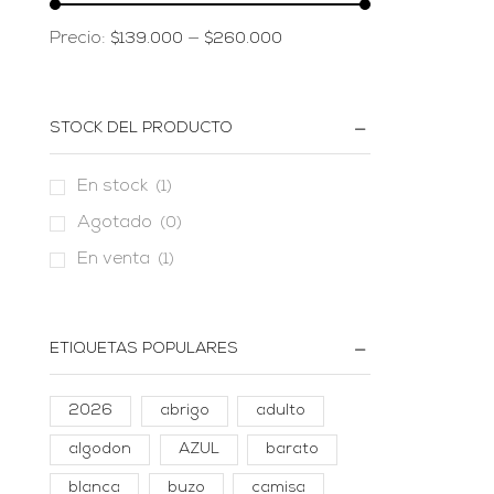
Precio:
—
$139.000
$260.000
STOCK DEL PRODUCTO
En stock
(1)
Agotado
(0)
En venta
(1)
ETIQUETAS POPULARES
2026
abrigo
adulto
algodon
AZUL
barato
blanca
buzo
camisa