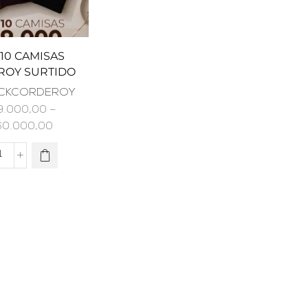
10 CAMISAS
ROY SURTIDO
CKCORDEROY
9.000,00
–
60.000,00