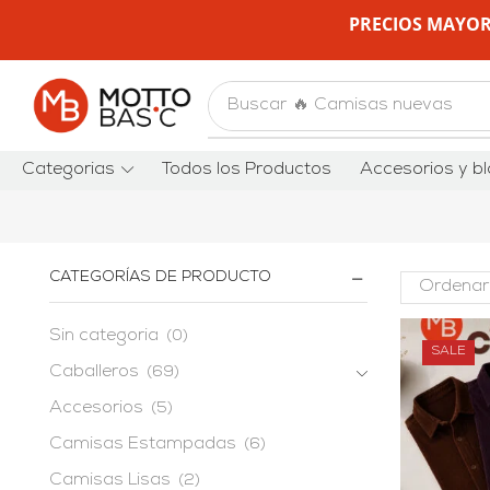
PRECIOS MAYOR
Buscar
🔥 Camisas nuevas
Categorias
Todos los Productos
Accesorios y bl
CATEGORÍAS DE PRODUCTO
Sin categoria
(0)
SALE
Caballeros
(69)
Accesorios
(5)
Camisas Estampadas
(6)
Camisas Lisas
(2)