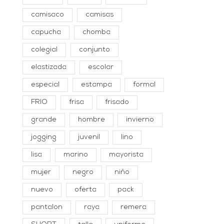
camisaco
camisas
capucha
chomba
colegial
conjunto
elastizada
escolar
especial
estampa
formal
FRIO
frisa
frisado
grande
hombre
invierno
jogging
juvenil
lino
lisa
marino
mayorista
mujer
negro
niño
nuevo
oferta
pack
pantalon
raya
remera