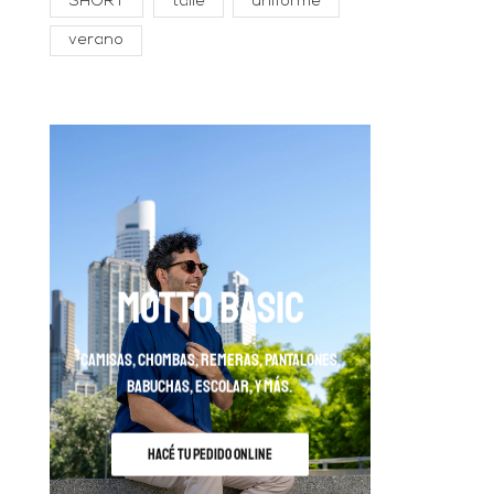
SHORT
talle
uniforme
verano
MOTTO BASIC
camisas, chombas, remeras, pantalones,
babuchas, escolar, y más.
HACÉ TU PEDIDO ONLINE