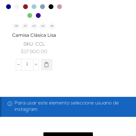
38
40
42
44
46
Camisa Clásica Lisa
SKU:
CCL
$
17.900,00
Para usar este elemento seleccione usuario de
instagram