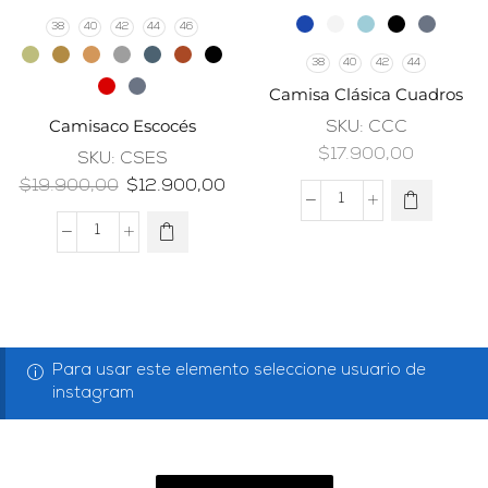
38
40
42
44
46
38
40
42
44
Camisa Clásica Cuadros
Camisaco Escocés
SKU:
CCC
$
17.900,00
SKU:
CSES
$
19.900,00
$
12.900,00
Para usar este elemento seleccione usuario de
instagram