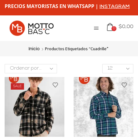
PRECIOS MAYORISTAS EN WHATSAPP |
INSTAGRAM
$
0,00
0
Inicio
Productos Etiquetados “cuadrille”
SALE