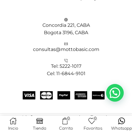
Concordia 221, CABA
Bogota 3196, CABA
consultas@mottobasic.com
Tel: 5222-1017
Cel: 11-6844-9101
Copyright © 2025 MOTTO BASIC- Creado por
Teems Agency
0
0
Inicio
Tienda
Carrito
Favoritos
Whatsapp