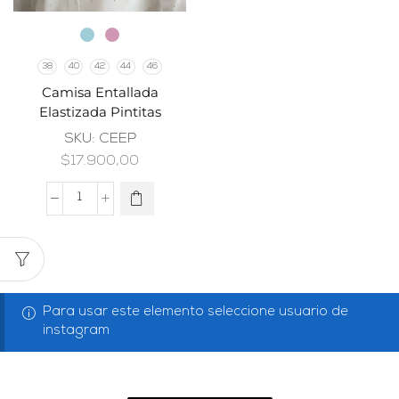
38
40
42
44
46
Camisa Entallada
Elastizada Pintitas
SKU:
CEEP
$
17.900,00
Para usar este elemento seleccione usuario de
instagram