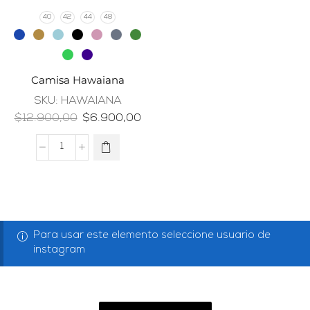
40
42
44
48
Camisa Hawaiana
SKU:
HAWAIANA
$
12.900,00
$
6.900,00
Para usar este elemento seleccione usuario de
instagram