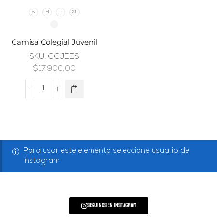
S
M
L
XL
Camisa Colegial Juvenil
SKU:
CCJEES
$
17.900,00
Para usar este elemento seleccione usuario de
instagram
Seguinos en Instagram