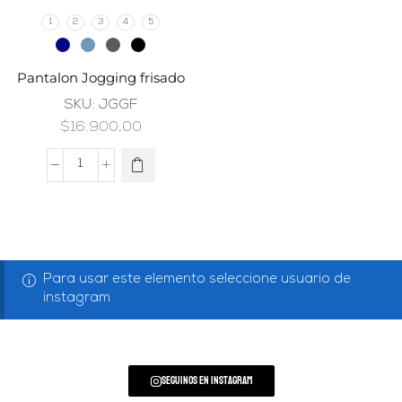
1
2
3
4
5
Pantalon Jogging frisado
SKU:
JGGF
$
16.900,00
Para usar este elemento seleccione usuario de
instagram
Seguinos en Instagram